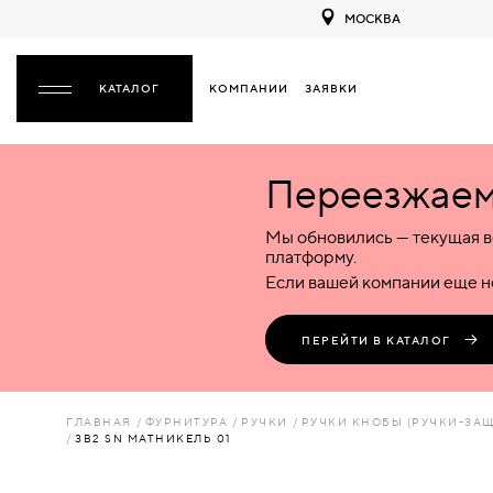
МОСКВА
КОМПАНИИ
ЗАЯВКИ
ЗАКРЫТЬ
Переезжаем 
ДВЕРИ
ДВЕРИ
Мы обновились — текущая в
Межкомнатные
Входные
Специализированные
НАЗАД
МЕЖКОМНАТНЫЕ
ФУРНИТУРА
платформу.
Деревянные
Металлические
Металлические
Если вашей компании еще не
Стеклянные
Деревянные
Деревянные
ДЕРЕВЯННЫЕ
ВОРОТА
Пластиковые
Пластиковые
Пластиковые
ПЕРЕЙТИ В КАТАЛОГ
Комбинированные
Стеклянные
Стеклянные
СТЕКЛЯННЫЕ
ПЕРЕГОРОДКИ
Комбинированные
Комбинированные
ГЛАВНАЯ
ФУРНИТУРА
РУЧКИ
РУЧКИ КНОБЫ (РУЧКИ-ЗА
ПЛАСТИКОВЫЕ
ЗВ2 SN МАТНИКЕЛЬ 01
ЛЮКИ
КОМБИНИРОВАННЫЕ