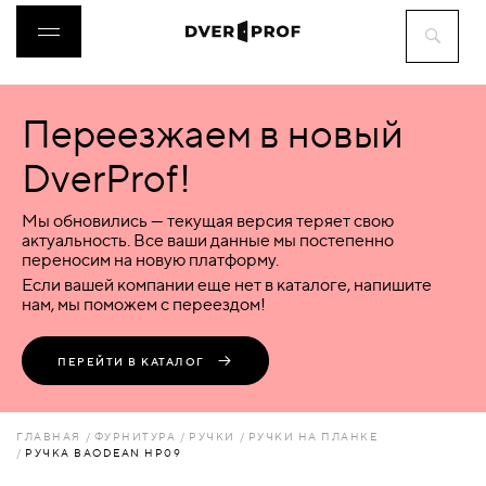
Переезжаем в новый
ДВЕРИ
DverProf!
ФУРНИТУРА
Мы обновились — текущая версия теряет свою
актуальность. Все ваши данные мы постепенно
переносим на новую платформу.
ВОРОТА
Если вашей компании еще нет в каталоге, напишите
нам, мы поможем с переездом!
ПЕРЕГОРОДКИ
ПЕРЕЙТИ В КАТАЛОГ
ЛЮКИ
ГЛАВНАЯ
ФУРНИТУРА
РУЧКИ
РУЧКИ НА ПЛАНКЕ
РУЧКА BAODEAN HP09
АКСЕССУАРЫ