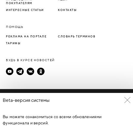
ПОКУПАТЕЛЯМ
ИНТЕРЕСНЫЕ СТАТЬИ
КОНТАКТЫ
ПОМОЩЬ
РЕКЛАМА НА ПОРТАЛЕ
СЛОВАРЬ ТЕРМИНОВ
ТАРИФЫ
БУДЬ В КУРСЕ НОВОСТЕЙ
Политика конфиденциальности
Beta-версия системы
Пользовательское соглашение
Вы можете ознакомиться со всеми обновлениями
© Каталог дверей - DverProf, 2021-
2026
Материалы сайта
являются объектами авторского права. Запрещается
функционала и версий.
копирование, распространение, любое использование
информации и объектов без предварительного согласия
правообладателя. ЗАЩИЩЕНО ЗАКОНОМ РОССИЙСКОЙ