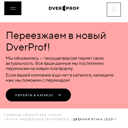
Переезжаем в новый
ДВЕРИ
DverProf!
ФУРНИТУРА
Мы обновились — текущая версия теряет свою
актуальность. Все ваши данные мы постепенно
переносим на новую платформу.
ВОРОТА
Если вашей компании еще нет в каталоге, напишите
нам, мы поможем с переездом!
ПЕРЕГОРОДКИ
ПЕРЕЙТИ В КАТАЛОГ
ЛЮКИ
ГЛАВНАЯ
ФУРНИТУРА
РУЧКИ
РУЧКИ РАЗДЕЛЬНЫЕ (НА РОЗЕТКЕ)
ДВЕРНАЯ РУЧКА LD20-1
АКСЕССУАРЫ