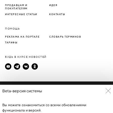
ПРОДАВЦАМ И
ИДЕЯ
ПОКУПАТЕЛЯМ
ИНТЕРЕСНЫЕ СТАТЬИ
КОНТАКТЫ
ПОМОЩЬ
РЕКЛАМА НА ПОРТАЛЕ
СЛОВАРЬ ТЕРМИНОВ
ТАРИФЫ
БУДЬ В КУРСЕ НОВОСТЕЙ
Политика конфиденциальности
Beta-версия системы
Пользовательское соглашение
Вы можете ознакомиться со всеми обновлениями
© Каталог дверей - DverProf, 2021-
2026
Материалы сайта
являются объектами авторского права. Запрещается
функционала и версий.
копирование, распространение, любое использование