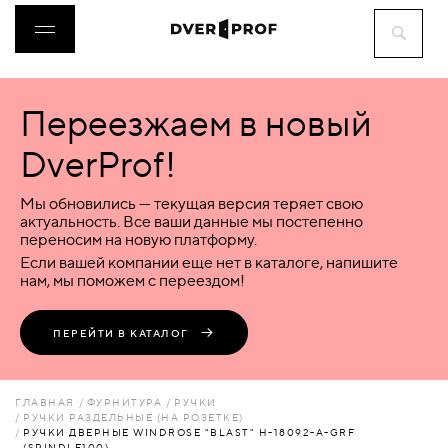
Переезжаем в новый
ДВЕРИ
DverProf!
ФУРНИТУРА
Мы обновились — текущая версия теряет свою
актуальность. Все ваши данные мы постепенно
переносим на новую платформу.
ВОРОТА
Если вашей компании еще нет в каталоге, напишите
нам, мы поможем с переездом!
ПЕРЕГОРОДКИ
ПЕРЕЙТИ В КАТАЛОГ
ЛЮКИ
ГЛАВНАЯ
ФУРНИТУРА
РУЧКИ
РУЧКИ РАЗДЕЛЬНЫЕ (НА РОЗЕТКЕ)
РУЧКИ ДВЕРНЫЕ WINDROSE "BLAST" H-18092-А-GRF
АКСЕССУАРЫ
(SPINDLE100)