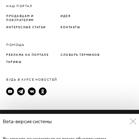
НАШ ПОРТАЛ
ПРОДАВЦАМ И
ИДЕЯ
ПОКУПАТЕЛЯМ
ИНТЕРЕСНЫЕ СТАТЬИ
КОНТАКТЫ
ПОМОЩЬ
РЕКЛАМА НА ПОРТАЛЕ
СЛОВАРЬ ТЕРМИНОВ
ТАРИФЫ
БУДЬ В КУРСЕ НОВОСТЕЙ
Политика конфиденциальности
Beta-версия системы
Пользовательское соглашение
Вы можете ознакомиться со всеми обновлениями
© Каталог дверей - DverProf, 2021-
2026
Материалы сайта