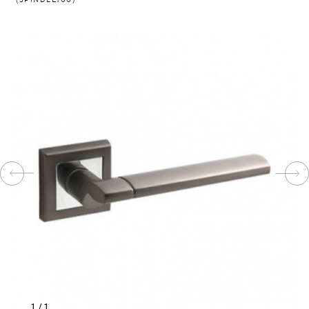
КОМПЛЕКТУЮЩИЕ
СКУД
И
"УМНЫЙ
ДОМ"
КОМПАНИИ
ЗАВКИ
ИНТЕРЕСНЫЕ
СТАТЬИ
1
/
1