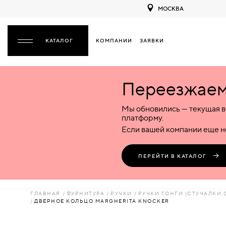
МОСКВА
КОМПАНИИ
ЗАЯВКИ
ЗАКРЫТЬ
Переезжаем 
ДВЕРИ
ДВЕРИ
Мы обновились — текущая в
Межкомнатные
Входные
Специализированные
НАЗАД
МЕЖКОМНАТНЫЕ
ФУРНИТУРА
платформу.
Деревянные
Металлические
Металлические
Если вашей компании еще не
Стеклянные
Деревянные
Деревянные
ДЕРЕВЯННЫЕ
ВОРОТА
Пластиковые
Пластиковые
Пластиковые
ПЕРЕЙТИ В КАТАЛОГ
Комбинированные
Стеклянные
Стеклянные
СТЕКЛЯННЫЕ
ПЕРЕГОРОДКИ
Комбинированные
Комбинированные
ГЛАВНАЯ
ФУРНИТУРА
РУЧКИ
РУЧКИ ГОНГИ (СТУЧАЛКИ,
ПЛАСТИКОВЫЕ
ДВЕРНОЕ КОЛЬЦО MARGHERITA KNOCKER
ЛЮКИ
КОМБИНИРОВАННЫЕ