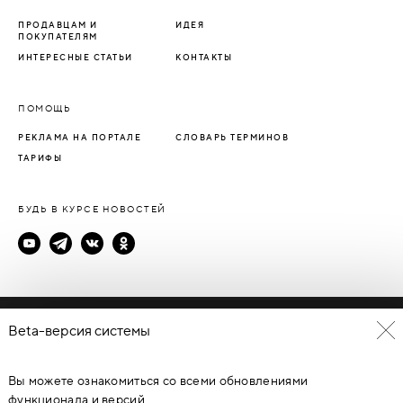
ПРОДАВЦАМ И
ИДЕЯ
ПОКУПАТЕЛЯМ
ИНТЕРЕСНЫЕ СТАТЬИ
КОНТАКТЫ
ПОМОЩЬ
РЕКЛАМА НА ПОРТАЛЕ
СЛОВАРЬ ТЕРМИНОВ
ТАРИФЫ
БУДЬ В КУРСЕ НОВОСТЕЙ
Политика конфиденциальности
Beta-версия системы
Пользовательское соглашение
Вы можете ознакомиться со всеми обновлениями
© Каталог дверей - DverProf, 2021-
2026
Материалы сайта
являются объектами авторского права. Запрещается
функционала и версий.