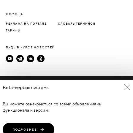
ПОМОЩЬ
РЕКЛАМА НА ПОРТАЛЕ
СЛОВАРЬ ТЕРМИНОВ
ТАРИФЫ
БУДЬ В КУРСЕ НОВОСТЕЙ
Политика конфиденциальности
Beta-версия системы
Пользовательское соглашение
Вы можете ознакомиться со всеми обновлениями
© Каталог дверей - DverProf, 2021-
2026
Материалы сайта
являются объектами авторского права. Запрещается
функционала и версий.
копирование, распространение, любое использование
информации и объектов без предварительного согласия
правообладателя. ЗАЩИЩЕНО ЗАКОНОМ РОССИЙСКОЙ
ФЕДЕРАЦИИ ОТ 09.07.93Г. №5351-1 “ОБ АВТОРСКОМ ПРАВЕ И
СМЕЖНЫХ ПРАВАХ” (с изменениями от 19 июля 1995 г., 20 июля
ПОДРОБНЕЕ
2004 г.).