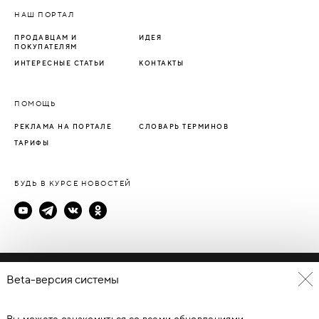
НАШ ПОРТАЛ
ПРОДАВЦАМ И
ИДЕЯ
ПОКУПАТЕЛЯМ
ИНТЕРЕСНЫЕ СТАТЬИ
КОНТАКТЫ
ПОМОЩЬ
РЕКЛАМА НА ПОРТАЛЕ
СЛОВАРЬ ТЕРМИНОВ
ТАРИФЫ
БУДЬ В КУРСЕ НОВОСТЕЙ
Политика конфиденциальности
Beta-версия системы
Пользовательское соглашение
Вы можете ознакомиться со всеми обновлениями
© Каталог дверей - DverProf, 2021-
2026
Материалы сайта