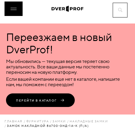
Переезжаем в новый
ДВЕРИ
DverProf!
ФУРНИТУРА
Мы обновились — текущая версия теряет свою
актуальность. Все ваши данные мы постепенно
переносим на новую платформу.
ВОРОТА
Если вашей компании еще нет в каталоге, напишите
нам, мы поможем с переездом!
ПЕРЕГОРОДКИ
ПЕРЕЙТИ В КАТАЛОГ
ЛЮКИ
ГЛАВНАЯ
ФУРНИТУРА
ЗАМКИ
НАКЛАДНЫЕ ЗАМКИ
ЗАМОК НАКЛАДНОЙ 86700-ЗНД-1А-К (П/А)
АКСЕССУАРЫ