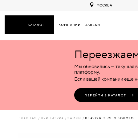
МОСКВА
КОМПАНИИ
ЗАЯВКИ
ЗАКРЫТЬ
Переезжаем 
ДВЕРИ
ДВЕРИ
Мы обновились — текущая в
Межкомнатные
Входные
Специализированные
НАЗАД
МЕЖКОМНАТНЫЕ
ФУРНИТУРА
платформу.
Деревянные
Металлические
Металлические
Если вашей компании еще не
Стеклянные
Деревянные
Деревянные
ДЕРЕВЯННЫЕ
ВОРОТА
Пластиковые
Пластиковые
Пластиковые
ПЕРЕЙТИ В КАТАЛОГ
Комбинированные
Стеклянные
Стеклянные
СТЕКЛЯННЫЕ
ПЕРЕГОРОДКИ
Комбинированные
Комбинированные
ГЛАВНАЯ
ФУРНИТУРА
ЗАМКИ
BRAVO P-3-CL G ЗОЛОТО
ПЛАСТИКОВЫЕ
ЛЮКИ
КОМБИНИРОВАННЫЕ