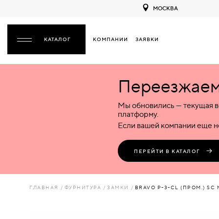
МОСКВА
КОМПАНИИ
ЗАЯВКИ
ЗАКРЫТЬ
Переезжаем 
ДВЕРИ
ДВЕРИ
Мы обновились — текущая в
Межкомнатные
Входные
Специализированные
НАЗАД
МЕЖКОМНАТНЫЕ
ФУРНИТУРА
платформу.
Деревянные
Металлические
Металлические
Если вашей компании еще не
Стеклянные
Деревянные
Деревянные
ДЕРЕВЯННЫЕ
ВОРОТА
Пластиковые
Пластиковые
Пластиковые
ПЕРЕЙТИ В КАТАЛОГ
Комбинированные
Стеклянные
Стеклянные
СТЕКЛЯННЫЕ
ПЕРЕГОРОДКИ
Комбинированные
Комбинированные
ГЛАВНАЯ
ФУРНИТУРА
ЗАМКИ
BRAVO P-3-CL (ПРОМ.) SC
ПЛАСТИКОВЫЕ
ЛЮКИ
КОМБИНИРОВАННЫЕ