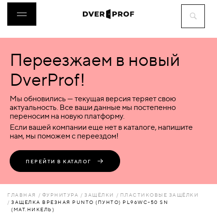
Переезжаем в новый
ДВЕРИ
DverProf!
ФУРНИТУРА
Мы обновились — текущая версия теряет свою
актуальность. Все ваши данные мы постепенно
переносим на новую платформу.
ВОРОТА
Если вашей компании еще нет в каталоге, напишите
нам, мы поможем с переездом!
ПЕРЕГОРОДКИ
ПЕРЕЙТИ В КАТАЛОГ
ЛЮКИ
ГЛАВНАЯ
ФУРНИТУРА
ЗАЩЁЛКИ
ПЛАСТИКОВЫЕ ЗАЩЁЛКИ
ЗАЩЕЛКА ВРЕЗНАЯ PUNTO (ПУНТО) PL96WC-50 SN
(МАТ.НИКЕЛЬ)
АКСЕССУАРЫ