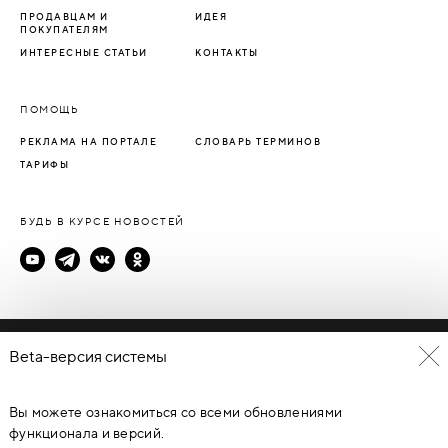
ПРОДАВЦАМ И
ИДЕЯ
ПОКУПАТЕЛЯМ
ИНТЕРЕСНЫЕ СТАТЬИ
КОНТАКТЫ
ПОМОЩЬ
РЕКЛАМА НА ПОРТАЛЕ
СЛОВАРЬ ТЕРМИНОВ
ТАРИФЫ
БУДЬ В КУРСЕ НОВОСТЕЙ
Политика конфиденциальности
Beta-версия системы
Пользовательское соглашение
Вы можете ознакомиться со всеми обновлениями
© Каталог дверей - DverProf, 2021-
2026
Материалы сайта
являются объектами авторского права. Запрещается
функционала и версий.
копирование, распространение, любое использование