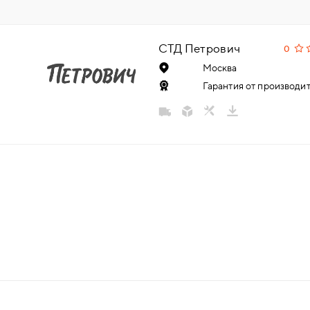
НАДДВЕРНЫЕ
СТД Петрович
0
НАКЛАДКИ
Москва
Гарантия от производит
БРОНЕНАКЛАДКИ
ДЕКОРАТИВНЫЕ НАКЛАДКИ/
КЛЮЧЕВИНЫ
ПОВОРОТНЫЕ РУЧКИ/WC-
КОМПЛЕКТЫ
РУЧКИ
РУЧКИ КНОБЫ (РУЧКИ-
ЗАЩЁЛКИ)