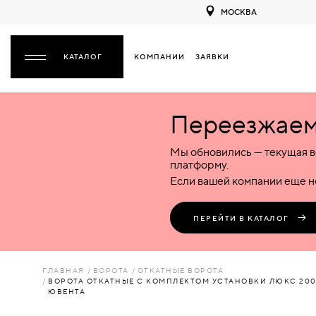
МОСКВА
КОМПАНИИ
ЗАЯВКИ
ЗАКРЫТЬ
Переезжаем 
ДВЕРИ
ДВЕРИ
Мы обновились — текущая в
Межкомнатные
Входные
Специализированные
НАЗАД
МЕЖКОМНАТНЫЕ
ФУРНИТУРА
платформу.
Деревянные
Металлические
Металлические
Если вашей компании еще не
Стеклянные
Деревянные
Деревянные
ДЕРЕВЯННЫЕ
ВОРОТА
Пластиковые
Пластиковые
Пластиковые
ПЕРЕЙТИ В КАТАЛОГ
Комбинированные
Стеклянные
Стеклянные
СТЕКЛЯННЫЕ
ПЕРЕГОРОДКИ
Комбинированные
Комбинированные
ГЛАВНАЯ
ВОРОТА
ОТКАТНЫЕ ВОРОТА
ПЛАСТИКОВЫЕ
ВОРОТА ОТКАТНЫЕ С КОМПЛЕКТОМ УСТАНОВКИ ЛЮКС 20
ЛЮКИ
ЮВЕНТА
КОМБИНИРОВАННЫЕ