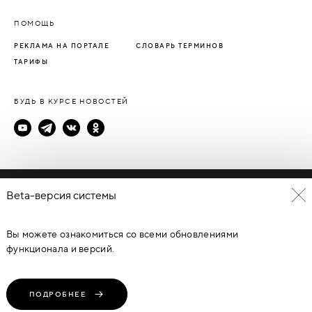
ПОМОЩЬ
РЕКЛАМА НА ПОРТАЛЕ
СЛОВАРЬ ТЕРМИНОВ
ТАРИФЫ
БУДЬ В КУРСЕ НОВОСТЕЙ
Политика конфиденциальности
Beta-версия системы
Пользовательское соглашение
Вы можете ознакомиться со всеми обновлениями
© Каталог дверей - DverProf, 2021-
2026
Материалы сайта
являются объектами авторского права. Запрещается
функционала и версий.
копирование, распространение, любое использование
информации и объектов без предварительного согласия
правообладателя. ЗАЩИЩЕНО ЗАКОНОМ РОССИЙСКОЙ
ФЕДЕРАЦИИ ОТ 09.07.93Г. №5351-1 “ОБ АВТОРСКОМ ПРАВЕ И
СМЕЖНЫХ ПРАВАХ” (с изменениями от 19 июля 1995 г., 20 июля
ПОДРОБНЕЕ
2004 г.).