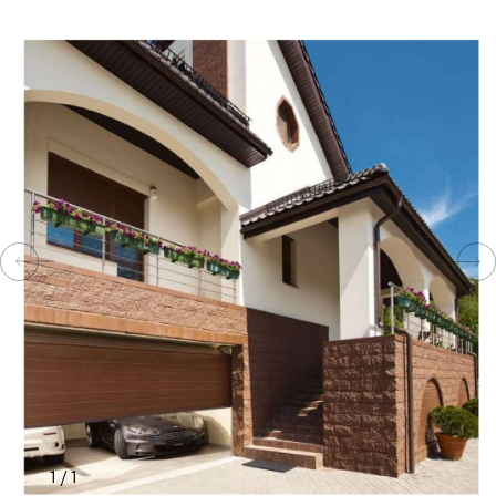
КОМПЛЕКТУЮЩИЕ
СКУД
И
"УМНЫЙ
ДОМ"
КОМПАНИИ
ЗАВКИ
ИНТЕРЕСНЫЕ
1
/
1
СТАТЬИ