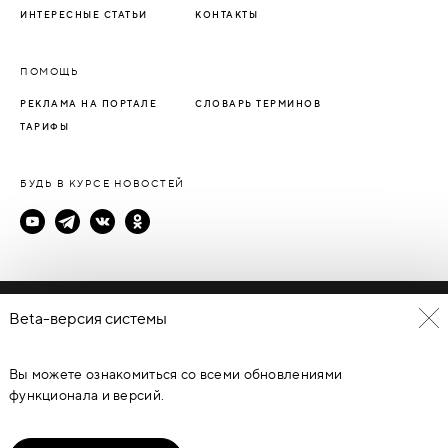
ИНТЕРЕСНЫЕ СТАТЬИ
КОНТАКТЫ
ПОМОЩЬ
РЕКЛАМА НА ПОРТАЛЕ
СЛОВАРЬ ТЕРМИНОВ
ТАРИФЫ
БУДЬ В КУРСЕ НОВОСТЕЙ
Политика конфиденциальности
Beta-версия системы
Пользовательское соглашение
Вы можете ознакомиться со всеми обновлениями
© Каталог дверей - DverProf, 2021-
2026
Материалы сайта
являются объектами авторского права. Запрещается
функционала и версий.
копирование, распространение, любое использование
информации и объектов без предварительного согласия
правообладателя. ЗАЩИЩЕНО ЗАКОНОМ РОССИЙСКОЙ
ФЕДЕРАЦИИ ОТ 09.07.93Г. №5351-1 “ОБ АВТОРСКОМ ПРАВЕ И