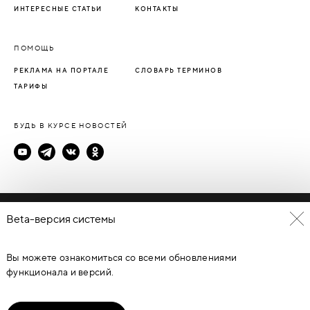
ИНТЕРЕСНЫЕ СТАТЬИ
КОНТАКТЫ
ПОМОЩЬ
РЕКЛАМА НА ПОРТАЛЕ
СЛОВАРЬ ТЕРМИНОВ
ТАРИФЫ
БУДЬ В КУРСЕ НОВОСТЕЙ
Политика конфиденциальности
Beta-версия системы
Пользовательское соглашение
Вы можете ознакомиться со всеми обновлениями
© Каталог дверей - DverProf, 2021-
2026
Материалы сайта
являются объектами авторского права. Запрещается
функционала и версий.
копирование, распространение, любое использование
информации и объектов без предварительного согласия
правообладателя. ЗАЩИЩЕНО ЗАКОНОМ РОССИЙСКОЙ
ФЕДЕРАЦИИ ОТ 09.07.93Г. №5351-1 “ОБ АВТОРСКОМ ПРАВЕ И