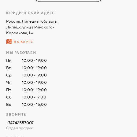
ЮРИДИЧЕСКИЙ АДРЕС
СВЯЗАТЬСЯ
Россия, Липецкая область,
С
Липецк, улица Римского-
НАМИ
Корсакова, 1ж
НА КАРТЕ
ВОЙТИ
МЫ РАБОТАЕМ
Пн
10:00 - 19:00
МОСКВА
Вт
10:00 - 19:00
Ср
10:00 - 19:00
Чт
10:00 - 19:00
Пт
10:00 - 19:00
Сб
10:00 - 17:00
Вс
10:00 - 15:00
ЗВОНИТЕ
+74742557007
Отдел продаж