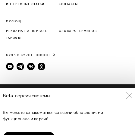
ИНТЕРЕСНЫЕ СТАТЬИ
КОНТАКТЫ
ПОМОЩЬ
РЕКЛАМА НА ПОРТАЛЕ
СЛОВАРЬ ТЕРМИНОВ
ТАРИФЫ
БУДЬ В КУРСЕ НОВОСТЕЙ
Политика конфиденциальности
Beta-версия системы
Пользовательское соглашение
Вы можете ознакомиться со всеми обновлениями
© Каталог дверей - DverProf, 2021-
2026
Материалы сайта
являются объектами авторского права. Запрещается
функционала и версий.
копирование, распространение, любое использование
информации и объектов без предварительного согласия
правообладателя. ЗАЩИЩЕНО ЗАКОНОМ РОССИЙСКОЙ
ФЕДЕРАЦИИ ОТ 09.07.93Г. №5351-1 “ОБ АВТОРСКОМ ПРАВЕ И