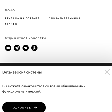
ПОМОЩЬ
РЕКЛАМА НА ПОРТАЛЕ
СЛОВАРЬ ТЕРМИНОВ
ТАРИФЫ
БУДЬ В КУРСЕ НОВОСТЕЙ
Политика конфиденциальности
Beta-версия системы
Пользовательское соглашение
Вы можете ознакомиться со всеми обновлениями
© Каталог дверей - DverProf, 2021-
2026
Материалы сайта
являются объектами авторского права. Запрещается
функционала и версий.
копирование, распространение, любое использование
информации и объектов без предварительного согласия
правообладателя. ЗАЩИЩЕНО ЗАКОНОМ РОССИЙСКОЙ
ФЕДЕРАЦИИ ОТ 09.07.93Г. №5351-1 “ОБ АВТОРСКОМ ПРАВЕ И
СМЕЖНЫХ ПРАВАХ” (с изменениями от 19 июля 1995 г., 20 июля
ПОДРОБНЕЕ
2004 г.).