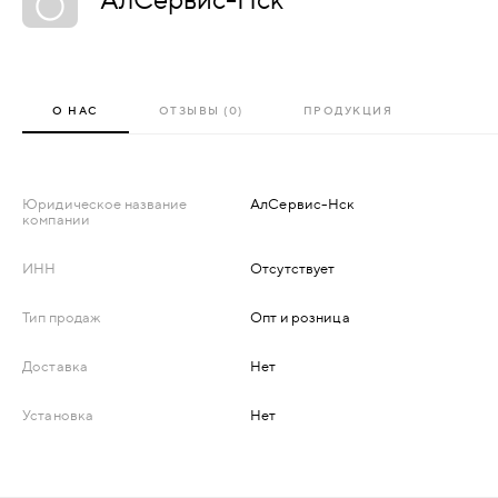
АКСЕССУАРЫ
ВХОДНЫЕ
КОМПЛЕКТУЮЩИЕ
О НАС
ОТЗЫВЫ (0)
ПРОДУКЦИЯ
МЕТАЛЛИЧЕСКИЕ
СКУД И "УМНЫЙ
ДЕРЕВЯННЫЕ
ДОМ"
Юридическое название
АлСервис-Нск
компании
ПЛАСТИКОВЫЕ
ИНН
Отсутствует
СТЕКЛЯННЫЕ
Тип продаж
Опт и розница
КОМБИНИРОВАННЫЕ
Доставка
Нет
СПЕЦИАЛИЗИРОВАННЫЕ
Установка
Нет
МЕТАЛЛИЧЕСКИЕ