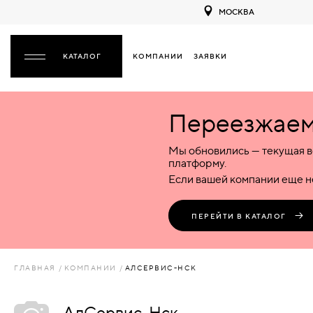
МОСКВА
КОМПАНИИ
ЗАЯВКИ
ЗАКРЫТЬ
Переезжаем 
ДВЕРИ
ДВЕРИ
Мы обновились — текущая в
Межкомнатные
Входные
Специализированные
НАЗАД
МЕЖКОМНАТНЫЕ
ФУРНИТУРА
платформу.
Деревянные
Металлические
Металлические
Если вашей компании еще не
Стеклянные
Деревянные
Деревянные
ДЕРЕВЯННЫЕ
ВОРОТА
Пластиковые
Пластиковые
Пластиковые
ПЕРЕЙТИ В КАТАЛОГ
Комбинированные
Стеклянные
Стеклянные
СТЕКЛЯННЫЕ
ПЕРЕГОРОДКИ
Комбинированные
Комбинированные
ГЛАВНАЯ
КОМПАНИИ
АЛСЕРВИС-НСК
ПЛАСТИКОВЫЕ
ЛЮКИ
АлСервис-Нск
КОМБИНИРОВАННЫЕ