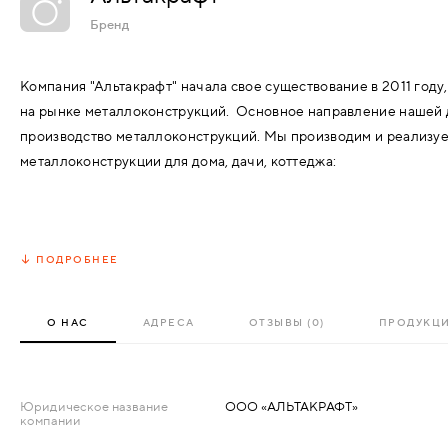
АКСЕССУАРЫ
Бренд
ВХОДНЫЕ
КОМПЛЕКТУЮЩИЕ
Компания "Альтакрафт" начала свое существование в 2011 год
МЕТАЛЛИЧЕСКИЕ
на рынке металлоконструкций. Основное направление нашей 
СКУД И "УМНЫЙ
производство металлоконструкций. Мы производим и реализуе
ДЕРЕВЯННЫЕ
ДОМ"
металлоконструкции для дома, дачи, коттеджа:
ПЛАСТИКОВЫЕ
каркасы теплиц
из оцинкованной профильной трубы и сото
ПОДРОБНЕЕ
СТЕКЛЯННЫЕ
металлические двери
,
оконные решетки,
стальные заборы и ограждения
,
КОМБИНИРОВАННЫЕ
О НАС
АДРЕСА
ОТЗЫВЫ (0)
ПРОДУКЦ
металлические ворота и калитки,
входные группы,
СПЕЦИАЛИЗИРОВАННЫЕ
козырьки и навесы с использованием поликарбоната
,
Юридическое название
ООО «АЛЬТАКРАФТ»
садовые беседки.
компании
МЕТАЛЛИЧЕСКИЕ