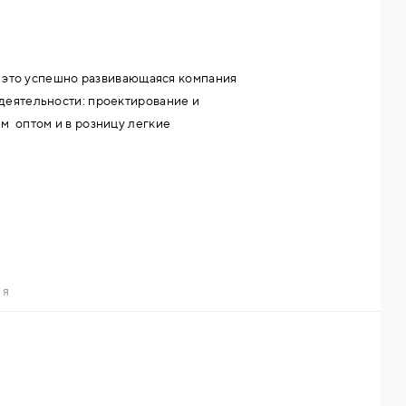
у, это успешно развивающаяся компания
деятельности: проектирование и
м оптом и в розницу легкие
вый поликарбонат,
ИЯ