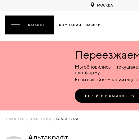
МОСКВА
КОМПАНИИ
ЗАЯВКИ
ЗАКРЫТЬ
Переезжаем 
ДВЕРИ
ДВЕРИ
Мы обновились — текущая в
Межкомнатные
Входные
Специализированные
НАЗАД
МЕЖКОМНАТНЫЕ
ФУРНИТУРА
платформу.
Деревянные
Металлические
Металлические
Если вашей компании еще не
Стеклянные
Деревянные
Деревянные
ДЕРЕВЯННЫЕ
ВОРОТА
Пластиковые
Пластиковые
Пластиковые
ПЕРЕЙТИ В КАТАЛОГ
Комбинированные
Стеклянные
Стеклянные
СТЕКЛЯННЫЕ
ПЕРЕГОРОДКИ
Комбинированные
Комбинированные
ГЛАВНАЯ
КОМПАНИИ
АЛЬТАКРАФТ
ПЛАСТИКОВЫЕ
ЛЮКИ
Альтакрафт
КОМБИНИРОВАННЫЕ