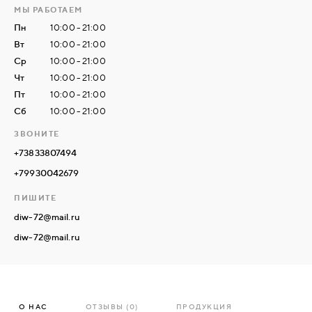
МЫ РАБОТАЕМ
Пн
10:00 - 21:00
СВЯЗАТЬСЯ
Вт
10:00 - 21:00
С
Ср
10:00 - 21:00
НАМИ
Чт
10:00 - 21:00
Пт
10:00 - 21:00
ВОЙТИ
Сб
10:00 - 21:00
ЗВОНИТЕ
+73833807494
МОСКВА
+79930042679
ПИШИТЕ
diw-72@mail.ru
diw-72@mail.ru
О НАС
ОТЗЫВЫ (0)
ПРОДУКЦИЯ