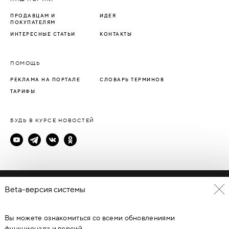
ПРОДАВЦАМ И
ИДЕЯ
ПОКУПАТЕЛЯМ
ИНТЕРЕСНЫЕ СТАТЬИ
КОНТАКТЫ
ПОМОЩЬ
РЕКЛАМА НА ПОРТАЛЕ
СЛОВАРЬ ТЕРМИНОВ
ТАРИФЫ
БУДЬ В КУРСЕ НОВОСТЕЙ
Политика конфиденциальности
Beta-версия системы
Пользовательское соглашение
Вы можете ознакомиться со всеми обновлениями
© Каталог дверей - DverProf, 2021-
2026
Материалы сайта
являются объектами авторского права. Запрещается
функционала и версий.