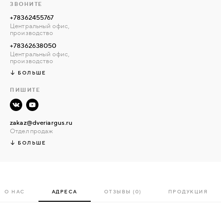
ЗВОНИТЕ
+78362455767
Центральный офис,
производство
+78362638050
Центральный офис,
производство
БОЛЬШЕ
ПИШИТЕ
zakaz@dveriargus.ru
Отдел продаж
БОЛЬШЕ
О НАС
АДРЕСА
ОТЗЫВЫ (0)
ПРОДУКЦИЯ