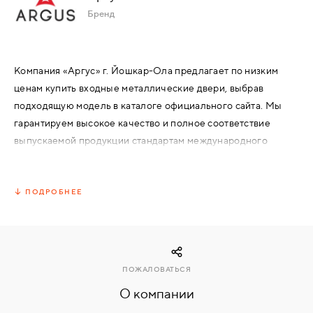
Бренд
КОМПЛЕКТУЮЩИЕ
Компания «Аргус» г. Йошкар-Ола предлагает по низким
СКУД
ценам купить входные металлические двери, выбрав
И
подходящую модель в каталоге официального сайта. Мы
"УМНЫЙ
ДОМ"
гарантируем высокое качество и полное соответствие
выпускаемой продукции стандартам международного
уровня. Входные железные двери «Аргус»
зарекомендовали себя с положительной стороны не только
в Йошкар-Оле, но и далеко за пределами города. Доставка
ПОДРОБНЕЕ
КОМПАНИИ
товара осуществляется в любую точку России.
ЗАВКИ
ПОЖАЛОВАТЬСЯ
О компании
ИНТЕРЕСНЫЕ
СТАТЬИ