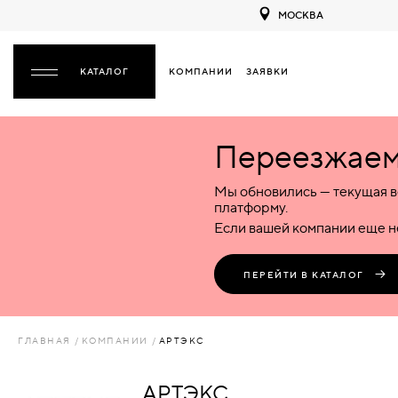
МОСКВА
КОМПАНИИ
ЗАЯВКИ
ЗАКРЫТЬ
Переезжаем 
ДВЕРИ
ДВЕРИ
Мы обновились — текущая в
Межкомнатные
Входные
Специализированные
НАЗАД
МЕЖКОМНАТНЫЕ
ФУРНИТУРА
платформу.
Деревянные
Металлические
Металлические
Если вашей компании еще не
Стеклянные
Деревянные
Деревянные
ДЕРЕВЯННЫЕ
ВОРОТА
Пластиковые
Пластиковые
Пластиковые
ПЕРЕЙТИ В КАТАЛОГ
Комбинированные
Стеклянные
Стеклянные
СТЕКЛЯННЫЕ
ПЕРЕГОРОДКИ
Комбинированные
Комбинированные
ГЛАВНАЯ
КОМПАНИИ
АРТЭКС
ПЛАСТИКОВЫЕ
ЛЮКИ
АРТЭКС
КОМБИНИРОВАННЫЕ