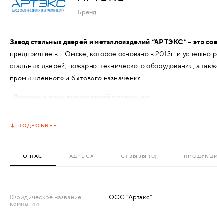
АКСЕССУАРЫ
Бренд
ВХОДНЫЕ
КОМПЛЕКТУЮЩИЕ
Завод стальных дверей и металлоизделий “АРТЭКС” – это со
МЕТАЛЛИЧЕСКИЕ
предприятие в г. Омске, которое основано в 2013г. и успешно 
СКУД И "УМНЫЙ
стальных дверей, пожарно-технического оборудования, а так
ДЕРЕВЯННЫЕ
ДОМ"
промышленного и бытового назначения.
Основные виды выпускаемой продукции:
ПЛАСТИКОВЫЕ
Входные металлические и противопожарные дымогазонеп
ПОДРОБНЕЕ
огнестойкости EIS-60.
СТЕКЛЯННЫЕ
Металлические технические двери.
КОМБИНИРОВАННЫЕ
Металлические противопожарные люки с пределом огнест
О НАС
АДРЕСА
ОТЗЫВЫ (0)
ПРОДУКЦ
Пожарные шкафы.
СПЕЦИАЛИЗИРОВАННЫЕ
Шкафы различного назначения.
Юридическое название
ООО "Артэкс"
Другие металлоизделия, ознакомиться с которыми вы может
компании
МЕТАЛЛИЧЕСКИЕ