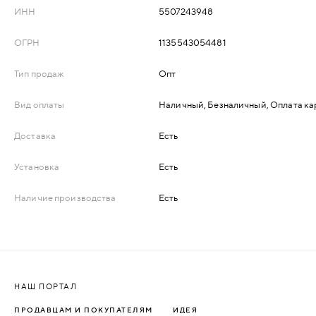
ИНН
5507243948
ДЕРЕВЯННЫЕ
ОГРН
1135543054481
ПЛАСТИКОВЫЕ
Тип продаж
Опт
СТЕКЛЯННЫЕ
Вид оплаты
Наличный, Безналичный, Оплата ка
Доставка
Есть
КОМБИНИРОВАННЫЕ
Установка
Есть
ФУРНИТУРА
Наличие производства
Есть
НАЗАД
УПОРЫ
НАПОЛЬНЫЕ
НАШ ПОРТАЛ
НАСТЕННЫЕ
ПРОДАВЦАМ И ПОКУПАТЕЛЯМ
ИДЕЯ