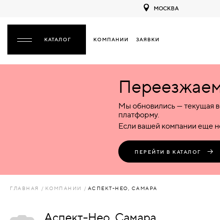
МОСКВА
КОМПАНИИ
ЗАЯВКИ
ЗАКРЫТЬ
Переезжаем 
ДВЕРИ
ДВЕРИ
Мы обновились — текущая в
Межкомнатные
Входные
Специализированные
НАЗАД
МЕЖКОМНАТНЫЕ
ФУРНИТУРА
платформу.
Деревянные
Металлические
Металлические
Если вашей компании еще не
Стеклянные
Деревянные
Деревянные
ДЕРЕВЯННЫЕ
ВОРОТА
Пластиковые
Пластиковые
Пластиковые
ПЕРЕЙТИ В КАТАЛОГ
Комбинированные
Стеклянные
Стеклянные
СТЕКЛЯННЫЕ
ПЕРЕГОРОДКИ
Комбинированные
Комбинированные
ГЛАВНАЯ
КОМПАНИИ
АСПЕКТ-НЕО, САМАРА
ПЛАСТИКОВЫЕ
ЛЮКИ
Аспект-Нео, Самара
КОМБИНИРОВАННЫЕ