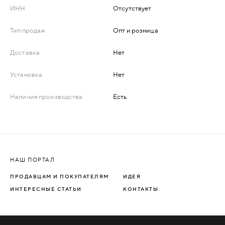
ИНН
Отсутствует
ДЕРЕВЯННЫЕ
Тип продаж
Опт и розница
ПЛАСТИКОВЫЕ
Доставка
Нет
СТЕКЛЯННЫЕ
Установка
Нет
Наличие производства
Есть
КОМБИНИРОВАННЫЕ
ФУРНИТУРА
НАЗАД
УПОРЫ
НАШ ПОРТАЛ
ПРОДАВЦАМ И ПОКУПАТЕЛЯМ
ИДЕЯ
НАПОЛЬНЫЕ
ИНТЕРЕСНЫЕ СТАТЬИ
КОНТАКТЫ
НАСТЕННЫЕ