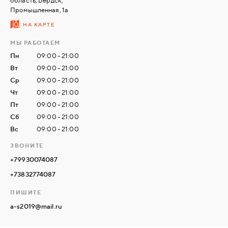
область, Бердск,
Промышленная, 1а
НА КАРТЕ
СВЯЗАТЬСЯ
С
МЫ РАБОТАЕМ
НАМИ
Пн
09:00 - 21:00
Вт
09:00 - 21:00
ВОЙТИ
Ср
09:00 - 21:00
Чт
09:00 - 21:00
Пт
09:00 - 21:00
МОСКВА
Сб
09:00 - 21:00
Вс
09:00 - 21:00
ЗВОНИТЕ
+79930074087
+73832774087
ПИШИТЕ
a-s2019@mail.ru