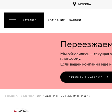
МОСКВА
КОМПАНИИ
ЗАЯВКИ
ЗАКРЫТЬ
Переезжаем 
ДВЕРИ
ДВЕРИ
Мы обновились — текущая в
Межкомнатные
Входные
Специализированные
НАЗАД
МЕЖКОМНАТНЫЕ
ФУРНИТУРА
платформу.
Деревянные
Металлические
Металлические
Если вашей компании еще не
Стеклянные
Деревянные
Деревянные
ДЕРЕВЯННЫЕ
ВОРОТА
Пластиковые
Пластиковые
Пластиковые
ПЕРЕЙТИ В КАТАЛОГ
Комбинированные
Стеклянные
Стеклянные
СТЕКЛЯННЫЕ
ПЕРЕГОРОДКИ
Комбинированные
Комбинированные
ГЛАВНАЯ
КОМПАНИИ
ЦЕНТР ПРЕСТИЖ (МЫТИЩИ)
ПЛАСТИКОВЫЕ
ЛЮКИ
КОМБИНИРОВАННЫЕ