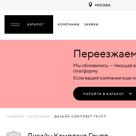
МОСКВА
КОМПАНИИ
ЗАЯВКИ
ЗАКРЫТЬ
Переезжаем 
ДВЕРИ
ДВЕРИ
Мы обновились — текущая в
Межкомнатные
Входные
Специализированные
НАЗАД
МЕЖКОМНАТНЫЕ
ФУРНИТУРА
платформу.
Деревянные
Металлические
Металлические
Если вашей компании еще не
Стеклянные
Деревянные
Деревянные
ДЕРЕВЯННЫЕ
ВОРОТА
Пластиковые
Пластиковые
Пластиковые
ПЕРЕЙТИ В КАТАЛОГ
Комбинированные
Стеклянные
Стеклянные
СТЕКЛЯННЫЕ
ПЕРЕГОРОДКИ
Комбинированные
Комбинированные
ГЛАВНАЯ
КОМПАНИИ
ДИЗАЙН КОМПЛЕКТ ГРУПП
ПЛАСТИКОВЫЕ
ЛЮКИ
Дизайн Комплект Групп
КОМБИНИРОВАННЫЕ