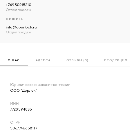
+74950215210
Отдел продаж
ПИШИТЕ
info@doorlock.ru
Отдел продаж
О НАС
АДРЕСА
ОТЗЫВЫ (0)
ПРОДУКЦИЯ
ООО "Дорлок"
7728594835
5067746658117