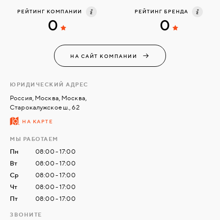
доставки, комплектации и установки.
РЕЙТИНГ КОМПАНИИ
РЕЙТИНГ БРЕНДА
0
0
СВЯЗАТЬСЯ
С
НАМИ
НА САЙТ КОМПАНИИ
ВОЙТИ
ЮРИДИЧЕСКИЙ АДРЕС
Россия, Москва, Москва,
Старокалужское ш., 62
МОСКВА
НА КАРТЕ
МЫ РАБОТАЕМ
Пн
08:00 - 17:00
Вт
08:00 - 17:00
Ср
08:00 - 17:00
Чт
08:00 - 17:00
Пт
08:00 - 17:00
ЗВОНИТЕ