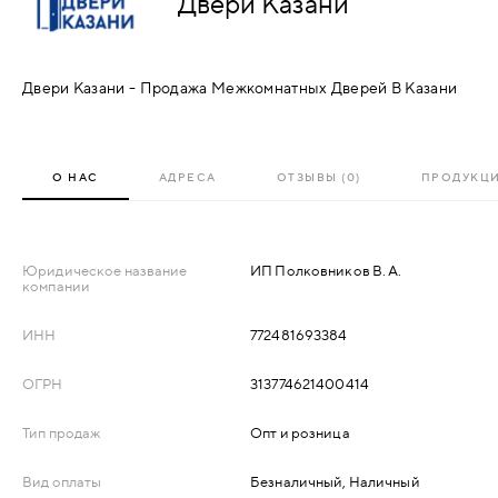
Двери Казани
АКСЕССУАРЫ
ВХОДНЫЕ
КОМПЛЕКТУЮЩИЕ
Двери Казани - Продажа Межкомнатных Дверей В Казани
МЕТАЛЛИЧЕСКИЕ
СКУД И "УМНЫЙ
ДЕРЕВЯННЫЕ
ДОМ"
О НАС
АДРЕСА
ОТЗЫВЫ (0)
ПРОДУКЦ
ПЛАСТИКОВЫЕ
Юридическое название
ИП Полковников В. А.
компании
СТЕКЛЯННЫЕ
ИНН
772481693384
КОМБИНИРОВАННЫЕ
ОГРН
313774621400414
СПЕЦИАЛИЗИРОВАННЫЕ
Тип продаж
Опт и розница
МЕТАЛЛИЧЕСКИЕ
Вид оплаты
Безналичный, Наличный