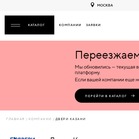
МОСКВА
КОМПАНИИ
ЗАЯВКИ
ЗАКРЫТЬ
Переезжаем 
ДВЕРИ
ДВЕРИ
Мы обновились — текущая в
Межкомнатные
Входные
Специализированные
НАЗАД
МЕЖКОМНАТНЫЕ
ФУРНИТУРА
платформу.
Деревянные
Металлические
Металлические
Если вашей компании еще не
Стеклянные
Деревянные
Деревянные
ДЕРЕВЯННЫЕ
ВОРОТА
Пластиковые
Пластиковые
Пластиковые
ПЕРЕЙТИ В КАТАЛОГ
Комбинированные
Стеклянные
Стеклянные
СТЕКЛЯННЫЕ
ПЕРЕГОРОДКИ
Комбинированные
Комбинированные
ГЛАВНАЯ
КОМПАНИИ
ДВЕРИ КАЗАНИ
ПЛАСТИКОВЫЕ
ЛЮКИ
КОМБИНИРОВАННЫЕ