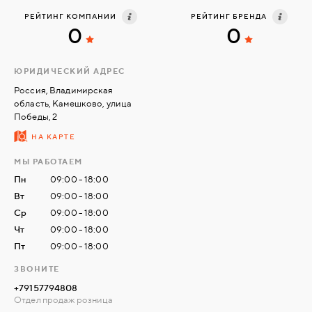
производимых моделей.
РЕЙТИНГ КОМПАНИИ
РЕЙТИНГ БРЕНДА
Каждому клиенту гарантируем индивидуальный подход.
0
0
СВЯЗАТЬСЯ
С
НАМИ
ЮРИДИЧЕСКИЙ АДРЕС
Россия, Владимирская
область, Камешково, улица
ВОЙТИ
Победы, 2
НА КАРТЕ
МОСКВА
МЫ РАБОТАЕМ
Пн
09:00 - 18:00
Вт
09:00 - 18:00
Ср
09:00 - 18:00
Чт
09:00 - 18:00
Пт
09:00 - 18:00
ЗВОНИТЕ
+79157794808
Отдел продаж розница