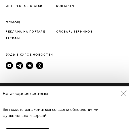
ИНТЕРЕСНЫЕ СТАТЬИ
КОНТАКТЫ
ПОМОЩЬ
РЕКЛАМА НА ПОРТАЛЕ
СЛОВАРЬ ТЕРМИНОВ
ТАРИФЫ
БУДЬ В КУРСЕ НОВОСТЕЙ
Политика конфиденциальности
Beta-версия системы
Пользовательское соглашение
Вы можете ознакомиться со всеми обновлениями
© Каталог дверей - DverProf, 2021-
2026
Материалы сайта
являются объектами авторского права. Запрещается
функционала и версий.
копирование, распространение, любое использование
информации и объектов без предварительного согласия
правообладателя. ЗАЩИЩЕНО ЗАКОНОМ РОССИЙСКОЙ
ФЕДЕРАЦИИ ОТ 09.07.93Г. №5351-1 “ОБ АВТОРСКОМ ПРАВЕ И