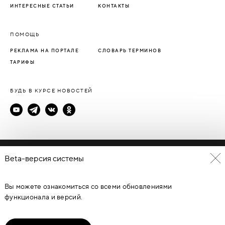
ИНТЕРЕСНЫЕ СТАТЬИ
КОНТАКТЫ
ПОМОЩЬ
РЕКЛАМА НА ПОРТАЛЕ
СЛОВАРЬ ТЕРМИНОВ
ТАРИФЫ
БУДЬ В КУРСЕ НОВОСТЕЙ
Политика конфиденциальности
Beta-версия системы
Пользовательское соглашение
Вы можете ознакомиться со всеми обновлениями
© Каталог дверей - DverProf, 2021-
2026
Материалы сайта
являются объектами авторского права. Запрещается
функционала и версий.
копирование, распространение, любое использование
информации и объектов без предварительного согласия
правообладателя. ЗАЩИЩЕНО ЗАКОНОМ РОССИЙСКОЙ
ФЕДЕРАЦИИ ОТ 09.07.93Г. №5351-1 “ОБ АВТОРСКОМ ПРАВЕ И