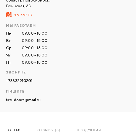
область, Новосибирск,
Воинская, 63
НА КАРТЕ
СВЯЗАТЬСЯ
С
МЫ РАБОТАЕМ
НАМИ
Пн
09:00 - 18:00
Вт
09:00 - 18:00
ВОЙТИ
Ср
09:00 - 18:00
Чт
09:00 - 18:00
Пт
09:00 - 18:00
МОСКВА
ЗВОНИТЕ
+73832910201
ПИШИТЕ
fire-doors@mail.ru
О НАС
ОТЗЫВЫ (0)
ПРОДУКЦИЯ