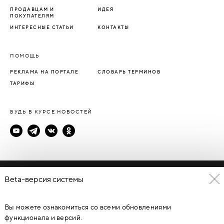
ПРОДАВЦАМ И
ИДЕЯ
ПОКУПАТЕЛЯМ
ИНТЕРЕСНЫЕ СТАТЬИ
КОНТАКТЫ
ПОМОЩЬ
РЕКЛАМА НА ПОРТАЛЕ
СЛОВАРЬ ТЕРМИНОВ
ТАРИФЫ
БУДЬ В КУРСЕ НОВОСТЕЙ
Политика конфиденциальности
Beta-версия системы
Пользовательское соглашение
Вы можете ознакомиться со всеми обновлениями
© Каталог дверей - DverProf, 2021-
2026
Материалы сайта
являются объектами авторского права. Запрещается
функционала и версий.
копирование, распространение, любое использование