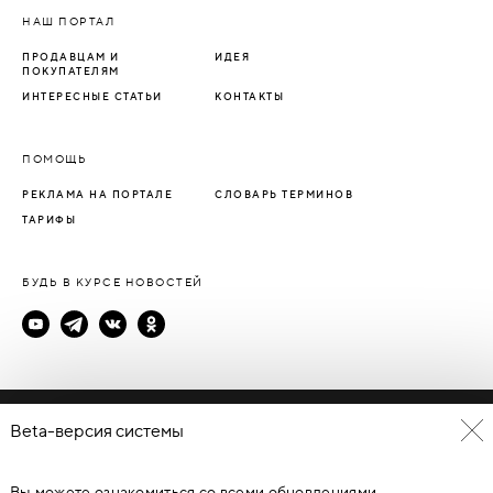
НАШ ПОРТАЛ
ПРОДАВЦАМ И
ИДЕЯ
ПОКУПАТЕЛЯМ
ИНТЕРЕСНЫЕ СТАТЬИ
КОНТАКТЫ
ПОМОЩЬ
РЕКЛАМА НА ПОРТАЛЕ
СЛОВАРЬ ТЕРМИНОВ
ТАРИФЫ
БУДЬ В КУРСЕ НОВОСТЕЙ
Политика конфиденциальности
Beta-версия системы
Пользовательское соглашение
Вы можете ознакомиться со всеми обновлениями
© Каталог дверей - DverProf, 2021-
2026
Материалы сайта