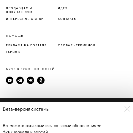
ПРОДАВЦАМ И
ИДЕЯ
ПОКУПАТЕЛЯМ
ИНТЕРЕСНЫЕ СТАТЬИ
КОНТАКТЫ
ПОМОЩЬ
РЕКЛАМА НА ПОРТАЛЕ
СЛОВАРЬ ТЕРМИНОВ
ТАРИФЫ
БУДЬ В КУРСЕ НОВОСТЕЙ
Политика конфиденциальности
Beta-версия системы
Пользовательское соглашение
Вы можете ознакомиться со всеми обновлениями
© Каталог дверей - DverProf, 2021-
2026
Материалы сайта
являются объектами авторского права. Запрещается
функционала и версий.