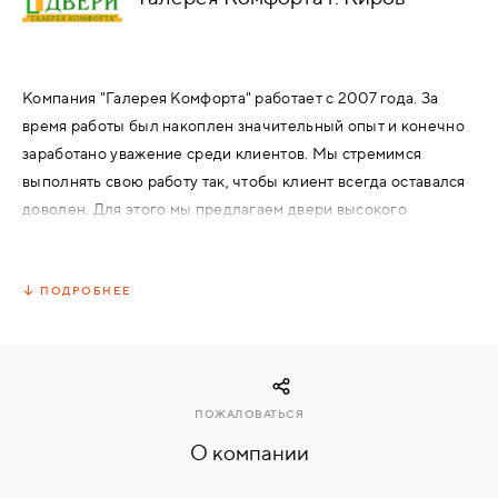
КОМПЛЕКТУЮЩИЕ
Компания "Галерея Комфорта" работает с 2007 года. За
время работы был накоплен значительный опыт и конечно
СКУД
И
заработано уважение среди клиентов. Мы стремимся
"УМНЫЙ
выполнять свою работу так, чтобы клиент всегда оставался
ДОМ"
доволен. Для этого мы предлагаем двери высокого
качества. Оптимальное сочетание цены и качества стало
возможным благодаря тщательному подбору поставщиков
дверей и фурнитуры.
ПОДРОБНЕЕ
КОМПАНИИ
Представленные в каталоге модели дверей есть на складе
в Кирове, по этому, доставляем двери на следующий день,
после замеров.
ЗАВКИ
ПОЖАЛОВАТЬСЯ
О компании
ИНТЕРЕСНЫЕ
СТАТЬИ