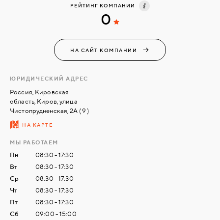
РЕЙТИНГ КОМПАНИИ
0
СВЯЗАТЬСЯ
С
НАМИ
НА САЙТ КОМПАНИИ
ВОЙТИ
ЮРИДИЧЕСКИЙ АДРЕС
Россия, Кировская
область, Киров, улица
МОСКВА
Чистопрудненская, 2А ( 9 )
НА КАРТЕ
МЫ РАБОТАЕМ
Пн
08:30 - 17:30
Вт
08:30 - 17:30
Ср
08:30 - 17:30
Чт
08:30 - 17:30
Пт
08:30 - 17:30
Сб
09:00 - 15:00