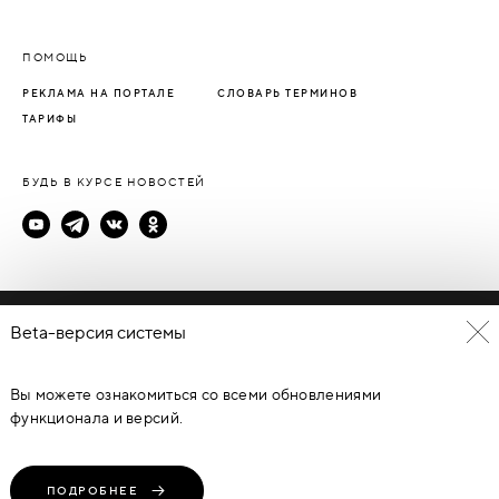
ПОМОЩЬ
РЕКЛАМА НА ПОРТАЛЕ
СЛОВАРЬ ТЕРМИНОВ
ТАРИФЫ
БУДЬ В КУРСЕ НОВОСТЕЙ
Политика конфиденциальности
Beta-версия системы
Пользовательское соглашение
Вы можете ознакомиться со всеми обновлениями
© Каталог дверей - DverProf, 2021-
2026
Материалы сайта
являются объектами авторского права. Запрещается
функционала и версий.
копирование, распространение, любое использование
информации и объектов без предварительного согласия
правообладателя. ЗАЩИЩЕНО ЗАКОНОМ РОССИЙСКОЙ
ФЕДЕРАЦИИ ОТ 09.07.93Г. №5351-1 “ОБ АВТОРСКОМ ПРАВЕ И
СМЕЖНЫХ ПРАВАХ” (с изменениями от 19 июля 1995 г., 20 июля
ПОДРОБНЕЕ
2004 г.).