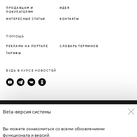
ПРОДАВЦАМ И
ИДЕЯ
ПОКУПАТЕЛЯМ
ИНТЕРЕСНЫЕ СТАТЬИ
КОНТАКТЫ
ПОМОЩЬ
РЕКЛАМА НА ПОРТАЛЕ
СЛОВАРЬ ТЕРМИНОВ
ТАРИФЫ
БУДЬ В КУРСЕ НОВОСТЕЙ
Политика конфиденциальности
Beta-версия системы
Пользовательское соглашение
Вы можете ознакомиться со всеми обновлениями
© Каталог дверей - DverProf, 2021-
2026
Материалы сайта
являются объектами авторского права. Запрещается
функционала и версий.
копирование, распространение, любое использование