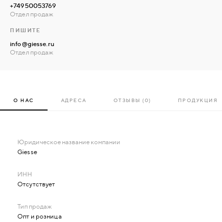
+74950053769
сотрудничеству с брендом Giesse!
Отдел продаж
ПИШИТЕ
info@giesse.ru
Отдел продаж
О НАС
АДРЕСА
ОТЗЫВЫ (0)
ПРОДУКЦИЯ
Giesse
Отсутствует
Опт и розница