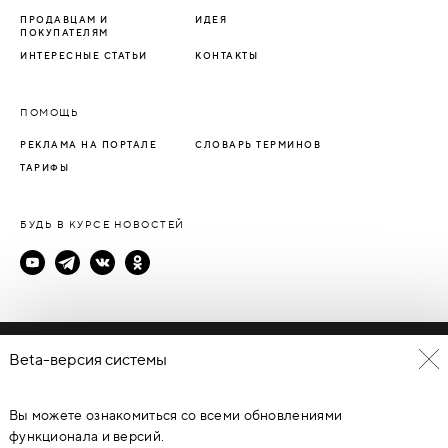
ПРОДАВЦАМ И
ИДЕЯ
ПОКУПАТЕЛЯМ
ИНТЕРЕСНЫЕ СТАТЬИ
КОНТАКТЫ
ПОМОЩЬ
РЕКЛАМА НА ПОРТАЛЕ
СЛОВАРЬ ТЕРМИНОВ
ТАРИФЫ
БУДЬ В КУРСЕ НОВОСТЕЙ
Политика конфиденциальности
Beta-версия системы
Пользовательское соглашение
Вы можете ознакомиться со всеми обновлениями
© Каталог дверей - DverProf, 2021-
2026
Материалы сайта
являются объектами авторского права. Запрещается
функционала и версий.
копирование, распространение, любое использование