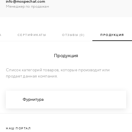
info@mospechat.com
Менеджер по продажам
А
СЕРТИФИКАТЫ
ОТЗЫВЫ (0)
ПРОДУКЦИЯ
Продукция
Список категорий товаров, которые производит или
продает данная компания.
Фурнитура
НАШ ПОРТАЛ