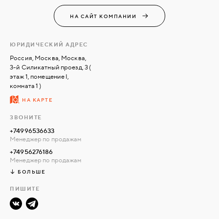
НА САЙТ КОМПАНИИ
СВЯЗАТЬСЯ
С
НАМИ
ЮРИДИЧЕСКИЙ АДРЕС
Россия, Москва, Москва,
3-й Силикатный проезд, 3 (
ВОЙТИ
этаж 1, помещение I,
комната 1 )
НА КАРТЕ
МОСКВА
ЗВОНИТЕ
+74996536633
Менеджер по продажам
+74956276186
Менеджер по продажам
БОЛЬШЕ
ПИШИТЕ