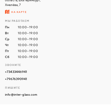
область, Екатеринбург,
Хмелёва, 7
НА КАРТЕ
СВЯЗАТЬСЯ
С
МЫ РАБОТАЕМ
НАМИ
Пн
10:00 - 19:00
Вт
10:00 - 19:00
ВОЙТИ
Ср
10:00 - 19:00
Чт
10:00 - 19:00
Пт
10:00 - 19:00
МОСКВА
Сб
10:00 - 19:00
ЗВОНИТЕ
+73433446941
+79676390941
ПИШИТЕ
info@inter-glass.com