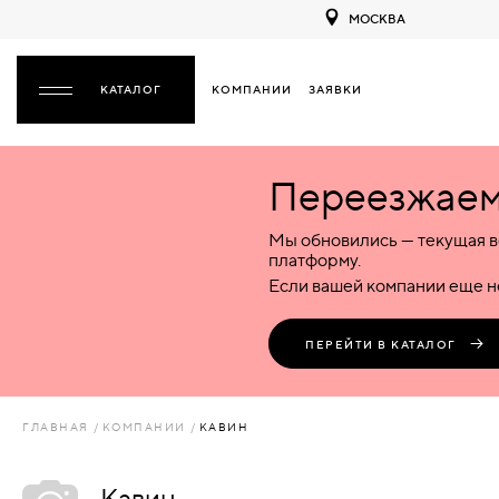
МОСКВА
КОМПАНИИ
ЗАЯВКИ
ЗАКРЫТЬ
Переезжаем 
ДВЕРИ
ДВЕРИ
Мы обновились — текущая в
Межкомнатные
Входные
Специализированные
НАЗАД
МЕЖКОМНАТНЫЕ
ФУРНИТУРА
платформу.
Деревянные
Металлические
Металлические
Если вашей компании еще не
Стеклянные
Деревянные
Деревянные
ДЕРЕВЯННЫЕ
ВОРОТА
Пластиковые
Пластиковые
Пластиковые
ПЕРЕЙТИ В КАТАЛОГ
Комбинированные
Стеклянные
Стеклянные
СТЕКЛЯННЫЕ
ПЕРЕГОРОДКИ
Комбинированные
Комбинированные
ГЛАВНАЯ
КОМПАНИИ
КАВИН
ПЛАСТИКОВЫЕ
ЛЮКИ
Кавин
КОМБИНИРОВАННЫЕ