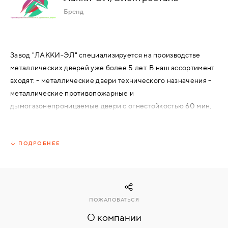
Бренд
КОМПЛЕКТУЮЩИЕ
Завод "ЛАККИ-ЭЛ" специализируется на производстве
СКУД
металлических дверей уже более 5 лет. В наш ассортимент
И
"УМНЫЙ
входят: - металлические двери технического назначения -
ДОМ"
металлические противопожарные и
дымогазонепроницаемые двери с огнестойкостью 60 мин,
как глухие, так и с огнестойким остеклением не более 25%
- металлические люки для спец.помещений, технических
помещений. - квартирные двери металл-металл, металл-
ПОДРОБНЕЕ
КОМПАНИИ
МДФ.
ЗАВКИ
ПОЖАЛОВАТЬСЯ
ИНТЕРЕСНЫЕ
О компании
СТАТЬИ