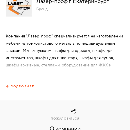
Лазер-проф г. Екатеринбург
Бренд
КОМПЛЕКТУЮЩИЕ
СКУД
Компания "Лазер-проф" специализируется на изготовлении
И
мебели из тонколистового металла по индивидуальным
"УМНЫЙ
ДОМ"
заказам. Мы выпускаем шкафы для одежды, шкафы для
инструментов, шкафы для инвентаря, шкафы для сумок,
шкафы архивные, стеллажи, оборудование для ЖКХ и
производства.
В арсенале компании современное мощное оборудование
КОМПАНИИ
ПОДРОБНЕЕ
для лазерной резки и гибки, высокопроизводительная
покрасочная камера, рассчитанная на обработку 5 000
ЗАВКИ
изделий в месяц.
Мы осуществляем полный цикл производства, от получения
ПОЖАЛОВАТЬСЯ
ИНТЕРЕСНЫЕ
листового металла до выхода готового изделия в упаковке.
СТАТЬИ
О компании