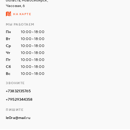
область, Новосибирск,
Часовая, 6
НА КАРТЕ
СВЯЗАТЬСЯ
С
МЫ РАБОТАЕМ
НАМИ
Пн
10:00 - 18:00
Вт
10:00 - 18:00
ВОЙТИ
Ср
10:00 - 18:00
Чт
10:00 - 18:00
Пт
10:00 - 18:00
МОСКВА
Сб
10:00 - 18:00
Вс
10:00 - 18:00
ЗВОНИТЕ
+73832135765
+79529344358
ПИШИТЕ
le0ra@mail.ru