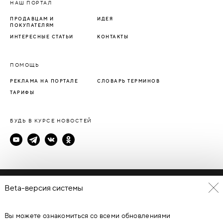
НАШ ПОРТАЛ
ПРОДАВЦАМ И
ИДЕЯ
ПОКУПАТЕЛЯМ
ИНТЕРЕСНЫЕ СТАТЬИ
КОНТАКТЫ
ПОМОЩЬ
РЕКЛАМА НА ПОРТАЛЕ
СЛОВАРЬ ТЕРМИНОВ
ТАРИФЫ
БУДЬ В КУРСЕ НОВОСТЕЙ
Политика конфиденциальности
Beta-версия системы
Пользовательское соглашение
Вы можете ознакомиться со всеми обновлениями
© Каталог дверей - DverProf, 2021-
2026
Материалы сайта
являются объектами авторского права. Запрещается