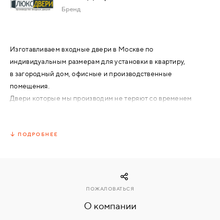
Бренд
КОМПЛЕКТУЮЩИЕ
Изготавливаем входные двери в Москве по
СКУД
индивидуальным размерам для установки в квартиру,
И
в загородный дом, офисные и производственные
"УМНЫЙ
ДОМ"
помещения.
Двери которые мы производим не теряют со временем
своих эксплуатационных качеств.
В подтверждение при установке мы даем гарантию на
изделие до 5 лет!
ПОДРОБНЕЕ
КОМПАНИИ
ЗАВКИ
ПОЖАЛОВАТЬСЯ
О компании
ИНТЕРЕСНЫЕ
СТАТЬИ