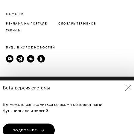
ПОМОЩЬ
РЕКЛАМА НА ПОРТАЛЕ
СЛОВАРЬ ТЕРМИНОВ
ТАРИФЫ
БУДЬ В КУРСЕ НОВОСТЕЙ
Политика конфиденциальности
Beta-версия системы
Пользовательское соглашение
Вы можете ознакомиться со всеми обновлениями
© Каталог дверей - DverProf, 2021-
2026
Материалы сайта
являются объектами авторского права. Запрещается
функционала и версий.
копирование, распространение, любое использование
информации и объектов без предварительного согласия
правообладателя. ЗАЩИЩЕНО ЗАКОНОМ РОССИЙСКОЙ
ФЕДЕРАЦИИ ОТ 09.07.93Г. №5351-1 “ОБ АВТОРСКОМ ПРАВЕ И
СМЕЖНЫХ ПРАВАХ” (с изменениями от 19 июля 1995 г., 20 июля
ПОДРОБНЕЕ
2004 г.).