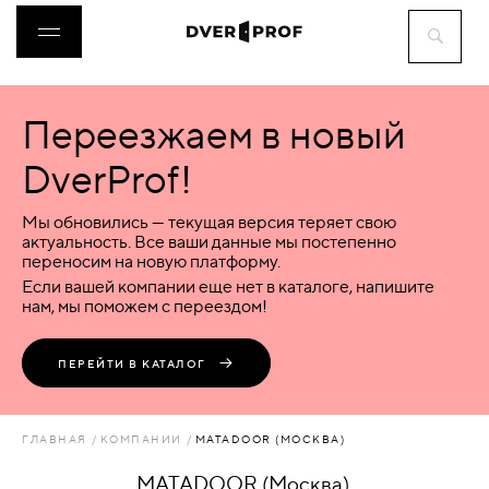
Переезжаем в новый
ДВЕРИ
DverProf!
ФУРНИТУРА
Мы обновились — текущая версия теряет свою
актуальность. Все ваши данные мы постепенно
переносим на новую платформу.
ВОРОТА
Если вашей компании еще нет в каталоге, напишите
нам, мы поможем с переездом!
ПЕРЕГОРОДКИ
ПЕРЕЙТИ В КАТАЛОГ
ЛЮКИ
ГЛАВНАЯ
КОМПАНИИ
MATADOOR (МОСКВА)
АКСЕССУАРЫ
MATADOOR (Москва)