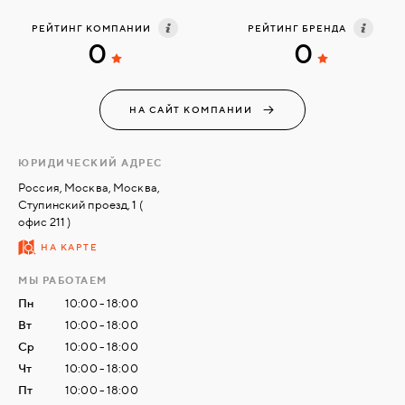
учреждения, коммерческие структуры, строительные
РЕЙТИНГ КОМПАНИИ
РЕЙТИНГ БРЕНДА
организации, архитектурные бюро и дизайнерские
0
0
СВЯЗАТЬСЯ
мастерские.
С
НАМИ
НА САЙТ КОМПАНИИ
ВОЙТИ
ЮРИДИЧЕСКИЙ АДРЕС
Россия, Москва, Москва,
МОСКВА
Ступинский проезд, 1 (
офис 211 )
НА КАРТЕ
МЫ РАБОТАЕМ
Пн
10:00 - 18:00
Вт
10:00 - 18:00
Ср
10:00 - 18:00
Чт
10:00 - 18:00
Пт
10:00 - 18:00