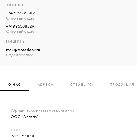
ЗВОНИТЕ
+74996535502
Оптовый отдел
+74996538829
Оптовый отдел
ПИШИТЕ
mail@matadoor.ru
Отдел продаж
О НАС
АДРЕСА
ОТЗЫВЫ (0)
ПРОДУКЦИЯ
ООО "Эспада"
7724504848