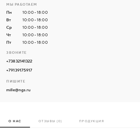
МЫ РАБОТАЕМ
Пн
10:00 - 18:00
СВЯЗАТЬСЯ
Вт
10:00 - 18:00
С
Ср
10:00 - 18:00
НАМИ
Чт
10:00 - 18:00
Пт
10:00 - 18:00
ВОЙТИ
ЗВОНИТЕ
+73832141322
МОСКВА
+79139175917
ПИШИТЕ
mille@ngs.ru
О НАС
ОТЗЫВЫ (0)
ПРОДУКЦИЯ