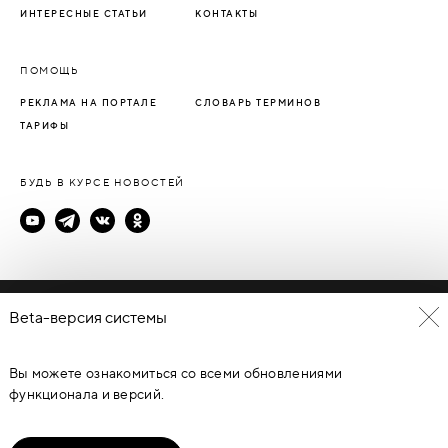
ИНТЕРЕСНЫЕ СТАТЬИ
КОНТАКТЫ
ПОМОЩЬ
РЕКЛАМА НА ПОРТАЛЕ
СЛОВАРЬ ТЕРМИНОВ
ТАРИФЫ
БУДЬ В КУРСЕ НОВОСТЕЙ
Политика конфиденциальности
Beta-версия системы
Пользовательское соглашение
Вы можете ознакомиться со всеми обновлениями
© Каталог дверей - DverProf, 2021-
2026
Материалы сайта
являются объектами авторского права. Запрещается
функционала и версий.
копирование, распространение, любое использование
информации и объектов без предварительного согласия
правообладателя. ЗАЩИЩЕНО ЗАКОНОМ РОССИЙСКОЙ
ФЕДЕРАЦИИ ОТ 09.07.93Г. №5351-1 “ОБ АВТОРСКОМ ПРАВЕ И