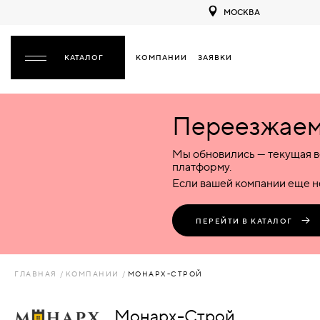
МОСКВА
КОМПАНИИ
ЗАЯВКИ
ЗАКРЫТЬ
Переезжаем 
ДВЕРИ
ДВЕРИ
Мы обновились — текущая в
Межкомнатные
Входные
Специализированные
НАЗАД
МЕЖКОМНАТНЫЕ
ФУРНИТУРА
платформу.
Деревянные
Металлические
Металлические
Если вашей компании еще не
Стеклянные
Деревянные
Деревянные
ДЕРЕВЯННЫЕ
ВОРОТА
Пластиковые
Пластиковые
Пластиковые
ПЕРЕЙТИ В КАТАЛОГ
Комбинированные
Стеклянные
Стеклянные
СТЕКЛЯННЫЕ
ПЕРЕГОРОДКИ
Комбинированные
Комбинированные
ГЛАВНАЯ
КОМПАНИИ
МОНАРХ-СТРОЙ
ПЛАСТИКОВЫЕ
ЛЮКИ
Монарх-Строй
КОМБИНИРОВАННЫЕ