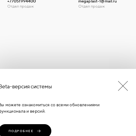
+77051994400
megaplast-1@mail.ru
Отдел продаж
Отдел продаж
Beta-версия системы
БУДЬ В КУРСЕ НОВОСТЕЙ
ЕРМИНОВ
Вы можете ознакомиться со всеми обновлениями
функционала и версий.
ПОДРОБНЕЕ
транение, любое
Политика
Пользовательское