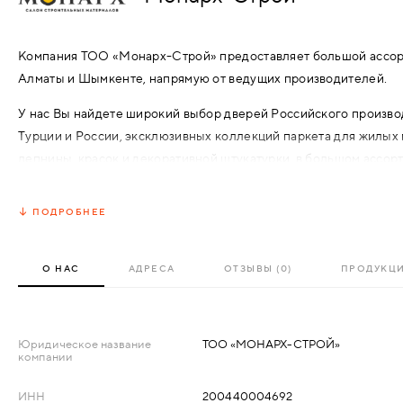
АКСЕССУАРЫ
ВХОДНЫЕ
Компания ТОО «Монарх-Строй» предоставляет большой ассор
КОМПЛЕКТУЮЩИЕ
Алматы и Шымкенте, напрямую от ведущих производителей.
МЕТАЛЛИЧЕСКИЕ
У нас Вы найдете широкий выбор дверей Российского производ
СКУД И "УМНЫЙ
Турции и России, эксклюзивных коллекций паркета для жилых
ДЕРЕВЯННЫЕ
ДОМ"
лепнины, красок и декоративной штукатурки в большом ассор
товаров на заказ!
ПЛАСТИКОВЫЕ
ПОДРОБНЕЕ
Уже более 20 лет мы радуем наших клиентов качеством, боль
СТЕКЛЯННЫЕ
городе.
О НАС
АДРЕСА
ОТЗЫВЫ (0)
ПРОДУКЦ
Также, мы активно сотрудничаем со строительными компаниями
КОМБИНИРОВАННЫЕ
направления, осуществляя комплексные поставки, обеспечив
фибропанелями, жидким камнем, эпоксидным полом, медицинс
СПЕЦИАЛИЗИРОВАННЫЕ
многими другими материалами.
Юридическое название
ТОО «МОНАРХ-СТРОЙ»
компании
Также, на текущий момент мы являемся дилерами известных пр
МЕТАЛЛИЧЕСКИЕ
ИНН
200440004692
роллет «Doorhan» и «Alutech».