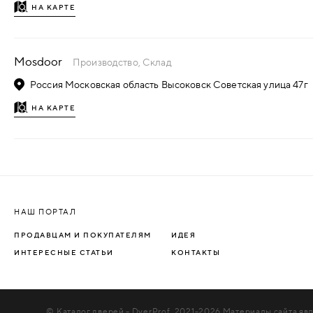
НА КАРТЕ
ДЕРЕВЯННЫЕ
ПЛАСТИКОВЫЕ
Mosdoor
Производство, Склад
Россия Московская область Высоковск Советская улица 47г
СТЕКЛЯННЫЕ
НА КАРТЕ
КОМБИНИРОВАННЫЕ
ФУРНИТУРА
НАШ ПОРТАЛ
НАЗАД
УПОРЫ
ПРОДАВЦАМ И ПОКУПАТЕЛЯМ
ИДЕЯ
НАПОЛЬНЫЕ
ИНТЕРЕСНЫЕ СТАТЬИ
КОНТАКТЫ
НАСТЕННЫЕ
© Каталог дверей - DverProf, 2021-
2026
Материалы сайта явл