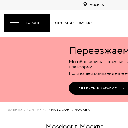
МОСКВА
КОМПАНИИ
ЗАЯВКИ
ЗАКРЫТЬ
Переезжаем 
ДВЕРИ
ДВЕРИ
Мы обновились — текущая в
Межкомнатные
Входные
Специализированные
НАЗАД
МЕЖКОМНАТНЫЕ
ФУРНИТУРА
платформу.
Деревянные
Металлические
Металлические
Если вашей компании еще не
Стеклянные
Деревянные
Деревянные
ДЕРЕВЯННЫЕ
ВОРОТА
Пластиковые
Пластиковые
Пластиковые
ПЕРЕЙТИ В КАТАЛОГ
Комбинированные
Стеклянные
Стеклянные
СТЕКЛЯННЫЕ
ПЕРЕГОРОДКИ
Комбинированные
Комбинированные
ГЛАВНАЯ
КОМПАНИИ
MOSDOOR Г. МОСКВА
ПЛАСТИКОВЫЕ
ЛЮКИ
Mosdoor г. Москва
КОМБИНИРОВАННЫЕ