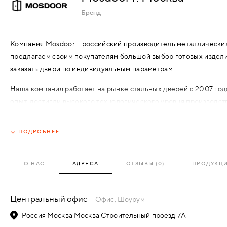
АКСЕССУАРЫ
Бренд
ВХОДНЫЕ
КОМПЛЕКТУЮЩИЕ
Компания Mosdoor – российский производитель металлических
МЕТАЛЛИЧЕСКИЕ
предлагаем своим покупателям большой выбор готовых изделий
СКУД И "УМНЫЙ
заказать двери по индивидуальным параметрам.
ДЕРЕВЯННЫЕ
ДОМ"
Наша компания работает на рынке стальных дверей с 2007 год
опыт, достигли высокого технологического уровня производс
ПЛАСТИКОВЫЕ
продаж своей продукции. Сегодня бренд Mosdoor – это знак ка
безупречной работы дверей на долгие годы.
ПОДРОБНЕЕ
СТЕКЛЯННЫЕ
КОМБИНИРОВАННЫЕ
О НАС
АДРЕСА
ОТЗЫВЫ (0)
ПРОДУКЦ
СПЕЦИАЛИЗИРОВАННЫЕ
Центральный офис
Офис, Шоурум
Россия Москва Москва Строительный проезд 7А
МЕТАЛЛИЧЕСКИЕ