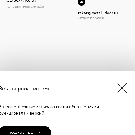
+74996535950
Справочная служба
zakaz@metall-door.ru
Отдел продаж
Beta-версия системы
БУДЬ В КУРСЕ НОВОСТЕЙ
ЕРМИНОВ
Вы можете ознакомиться со всеми обновлениями
функционала и версий.
ПОДРОБНЕЕ
транение, любое
Политика
Пользовательское