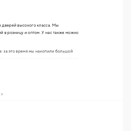
 дверей высокого класса. Мы
 в розницу и оптом. У нас также можно
а: за это время мы накопили большой
тва и значительно расширили географию
чества, гарантия надежной защиты и
ИЯ