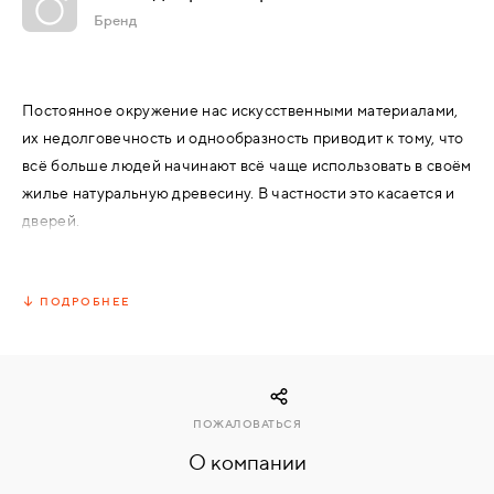
Бренд
КОМПЛЕКТУЮЩИЕ
Постоянное окружение нас искусственными материалами,
СКУД
их недолговечность и однообразность приводит к тому, что
И
всё больше людей начинают всё чаще использовать в своём
"УМНЫЙ
ДОМ"
жилье натуральную древесину. В частности это касается и
дверей.
Двери из натурального дерева от компания «НАШИ
ДВЕРИ» – это прочность, красота и экологичность. Давно
ПОДРОБНЕЕ
известно, что натуральная древесина может служить
КОМПАНИИ
десятилетиями. Хотите убедиться в этом сами, тогда на
нашем сайте вы сможете найти подходящий вариант такой
ЗАВКИ
двери, которая сможет стать украшением интерьера вашего
ПОЖАЛОВАТЬСЯ
жилья.
О компании
ИНТЕРЕСНЫЕ
Экологичность дверей из массива обусловлена отсутствием
СТАТЬИ