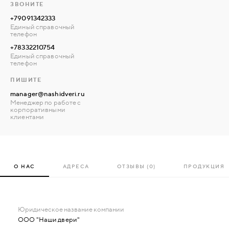
ЗВОНИТЕ
+79091342333
Единый справочный
телефон
+78332210754
Единый справочный
телефон
ПИШИТЕ
manager@nashidveri.ru
Менеджер по работе с
корпоративными
клиентами
О НАС
АДРЕСА
ОТЗЫВЫ (0)
ПРОДУКЦИЯ
ООО "Наши двери"