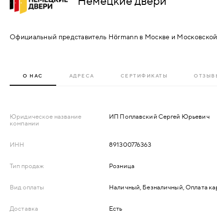
Немецкие двери
АКСЕССУАРЫ
ВХОДНЫЕ
Официальный представитель Hörmann в Москве и Московской
КОМПЛЕКТУЮЩИЕ
МЕТАЛЛИЧЕСКИЕ
СКУД И "УМНЫЙ
ДЕРЕВЯННЫЕ
О НАС
АДРЕСА
СЕРТИФИКАТЫ
ОТЗЫВЫ
ДОМ"
ПЛАСТИКОВЫЕ
Юридическое название
ИП Поплавский Сергей Юрьевич
компании
СТЕКЛЯННЫЕ
ИНН
891300776363
КОМБИНИРОВАННЫЕ
Тип продаж
Розница
СПЕЦИАЛИЗИРОВАННЫЕ
Вид оплаты
Наличный, Безналичный, Оплата ка
МЕТАЛЛИЧЕСКИЕ
Доставка
Есть