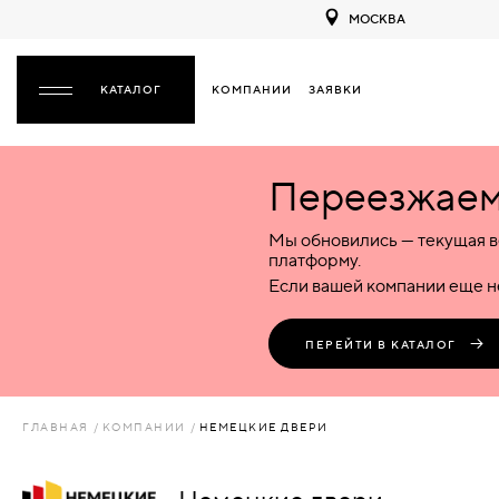
МОСКВА
КОМПАНИИ
ЗАЯВКИ
ЗАКРЫТЬ
Переезжаем 
ДВЕРИ
ДВЕРИ
Мы обновились — текущая в
Межкомнатные
Входные
Специализированные
НАЗАД
МЕЖКОМНАТНЫЕ
ФУРНИТУРА
платформу.
Деревянные
Металлические
Металлические
Если вашей компании еще не
Стеклянные
Деревянные
Деревянные
ДЕРЕВЯННЫЕ
ВОРОТА
Пластиковые
Пластиковые
Пластиковые
ПЕРЕЙТИ В КАТАЛОГ
Комбинированные
Стеклянные
Стеклянные
СТЕКЛЯННЫЕ
ПЕРЕГОРОДКИ
Комбинированные
Комбинированные
ГЛАВНАЯ
КОМПАНИИ
НЕМЕЦКИЕ ДВЕРИ
ПЛАСТИКОВЫЕ
ЛЮКИ
КОМБИНИРОВАННЫЕ