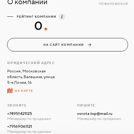
О компании
ПОЖАЛОВАТЬСЯ
РЕЙТИНГ КОМПАНИИ
0
НА САЙТ КОМПАНИИ
ЮРИДИЧЕСКИЙ АДРЕС
Россия, Московская
область, Балашиха, улица
5-я Линия, 16
НА КАРТЕ
ЗВОНИТЕ
ПИШИТЕ
+74951421125
vorota.top@mail.ru
Менеджер по продажам
Менеджер по продажам
+79169061121
Менеджер по продажам